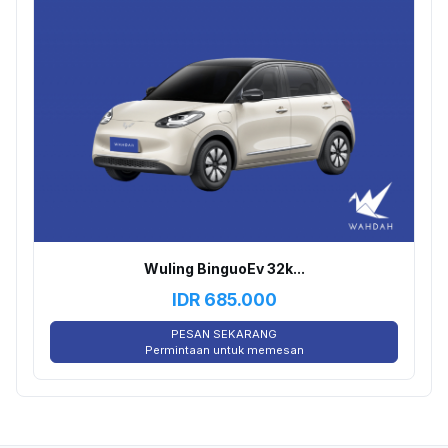
Wuling BinguoEv 32k...
IDR
685.000
PESAN SEKARANG
Permintaan untuk memesan