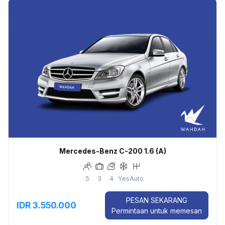
Mercedes-Benz C-200 1.6 (A)
5
3
4
Yes
Auto
PESAN SEKARANG
IDR 3.550.000
Permintaan untuk memesan