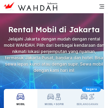
Rental Mobil di Jakarta
Jelajahi Jakarta dengan mudah dengan rental
mobil WAHDAH. Pilih dari berbagai kendaraan dan
nikmati lokasi penjemputan yang nyaman,
termasuk Jakarta Pusat, bandara dan hotel. Bisa
sewa lepas kunci atau dengan supir. Sewa mobil
dengan kami hari ini!
Segera
MOBIL
MOBIL + SOPIR
BERLANGGANAN