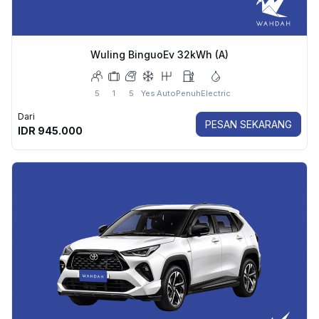
Wuling BinguoEv 32kWh (A)
5
1
5
Yes
Auto
Penuh
Electric
Dari
PESAN SEKARANG
IDR
945.000