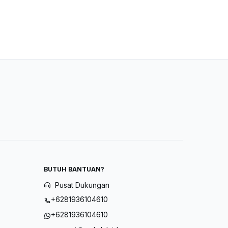
BUTUH BANTUAN?
Pusat Dukungan
+6281936104610
+6281936104610