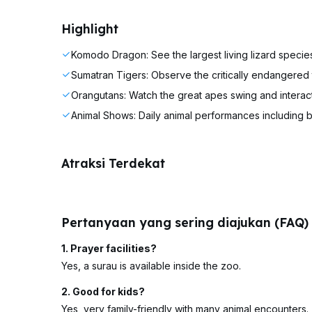
Highlight
Komodo Dragon: See the largest living lizard species
Sumatran Tigers: Observe the critically endangered tig
Orangutans: Watch the great apes swing and interact 
Animal Shows: Daily animal performances including 
Atraksi Terdekat
Pertanyaan yang sering diajukan (FAQ)
1. Prayer facilities?
Yes, a surau is available inside the zoo.
2. Good for kids?
Yes, very family-friendly with many animal encounters.