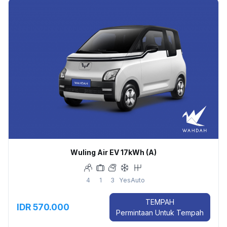
Wuling Air EV 17kWh (A)
4
1
3
Yes
Auto
TEMPAH
IDR 570.000
Permintaan Untuk Tempah